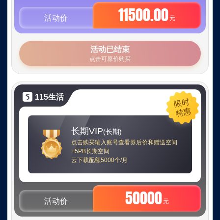
11500.00
时
活动价
元
特
活动已结束
点击可原价购买
惠：
长
115生活
限时
特惠
期
长期VIP
(长期)
有
点击购买输入账号查看券后价和赠送空间
+5PB长期空间
云下载配额5000个/月
效
的
50000
活动价
元