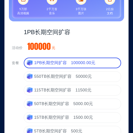
值
5万部
2千万首
3千万张
2亿份
高清视频
音乐
图片
文档
套
餐
1PB长期空间扩容
100000
任
活动价
元
你
1PB长期空间扩容
100000.00元
套餐
选！
550TB长期空间扩容
50000元
115TB长期空间扩容
11500元
超
值
50TB长期空间扩容
5000.00元
VIP、
长
15TB长期空间扩容
1500.00元
期
空
5TB长期空间扩容
500元