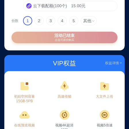
云下载配额(100个)
15.00元
1
2
3
4
5
其他
份数
活动已结束
点击可原价购买
VIP权益
权益详情 >
初始空间容量
高速传输
大文件上传
15GB-5PB
在线预览视频
视频4K超清
视频5倍速