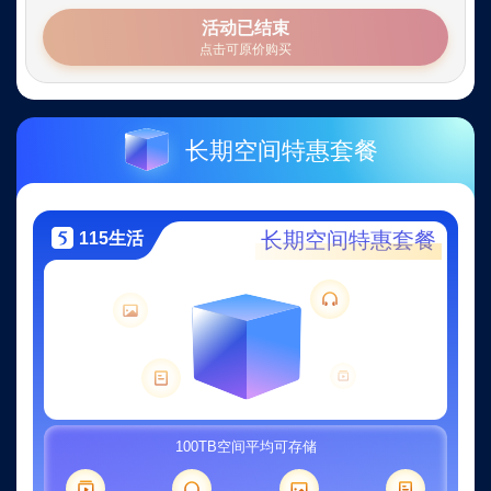
VIP
活动已结束
服
点击可原价购买
务
长期空间特惠套餐
3888
元
长期空间特惠套餐
115生活
起，
多
种
超
100TB空间平均可存储