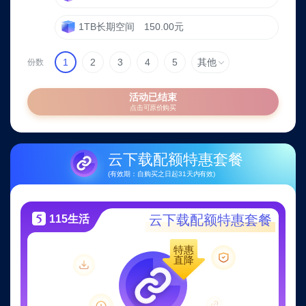
间、
云
1TB长期空间
150.00元
下
载
1
2
3
4
5
其他
份数
配
额
活动已结束
多
点击可原价购买
重
特
云下载配额特惠套餐
惠，
老
(有效期：自购买之日起31天内有效)
乡
还
云下载配额特惠套餐
115生活
有
专
特惠
直降
属
福
利！