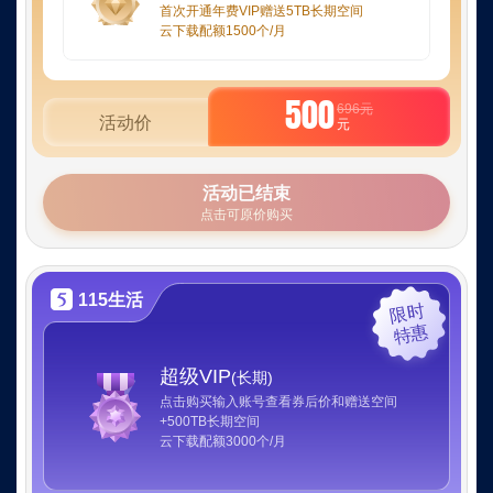
首次开通年费VIP赠送5TB长期空间
云下载配额1500个/月
500
696元
活动价
元
活动已结束
点击可原价购买
115生活
115
限时
特惠
生
超级VIP
(长期)
点击购买输入账号查看券后价和赠送空间
活
+500TB长期空间
云下载配额3000个/月
限